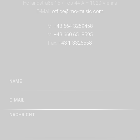
Hollandstraße 15 / Top 44 A – 1020 Vienna
E-Mail:
office@mo-music.com
M:
+43 664 3259458
M:
+43 660 6518595
Fax:
+43 1 3326558